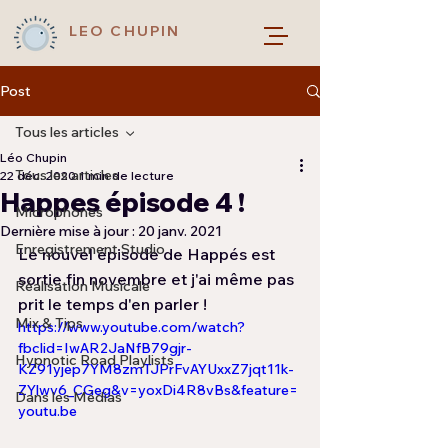
LEO CHUPIN
Post
Tous les articles
Léo Chupin
Tous les articles
22 déc. 2020
1 min de lecture
Happes épisode 4 !
Microphones
Dernière mise à jour :
20 janv. 2021
Enregistrement Studio
Le nouvel épisode de Happés est 
sortie fin novembre et j'ai même pas 
Réalisation Musicale
prit le temps d'en parler !
Mix & Tips
https://www.youtube.com/watch?
fbclid=IwAR2JaNfB79gjr-
Hypnotic Road Playlists
KZ91yjep7YM8zmTJPrFvAYUxxZ7jqt11k-
ZYlwv6_CGeg&v=yoxDi4R8vBs&feature=
Dans les Médias
youtu.be