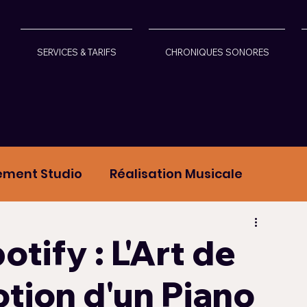
SERVICES & TARIFS
CHRONIQUES SONORES
ement Studio
Réalisation Musicale
ans les Médias
tify : L'Art de
tion d'un Piano