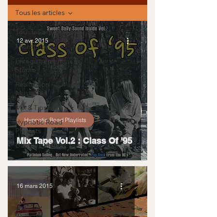
Tous les articles
Tous les articles
12 avr. 2015
Microphones
Enregistrement
Studio
Réalisation
Musicale
Mix & Tips
Hypnotic Road Playlists
Hypnotic Road
Playlists
Mix Tape Vol.2 : Class Of '95
Dans les Médias
16 mars 2015