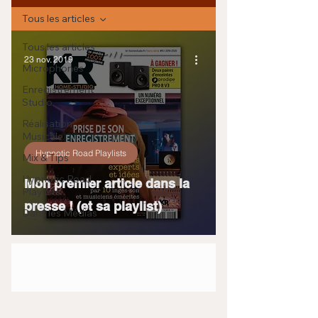
Tous les articles
Tous les articles
23 nov. 2019
Microphones
Enregistrement
Studio
Réalisation
Musicale
Hypnotic Road Playlists
Mix & Tips
Hypnotic Road
Mon premier article dans la
Playlists
presse ! (et sa playlist)
Dans les Médias