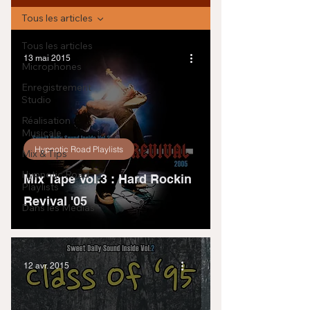
Tous les articles
Tous les articles
13 mai 2015
Microphones
Enregistrement
Studio
Réalisation
Musicale
Hypnotic Road Playlists
Mix & Tips
Hypnotic Road
Mix Tape Vol.3 : Hard Rockin
Playlists
Revival '05
Dans les Médias
12 avr. 2015