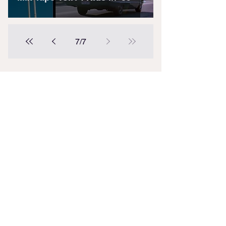
7
/
7