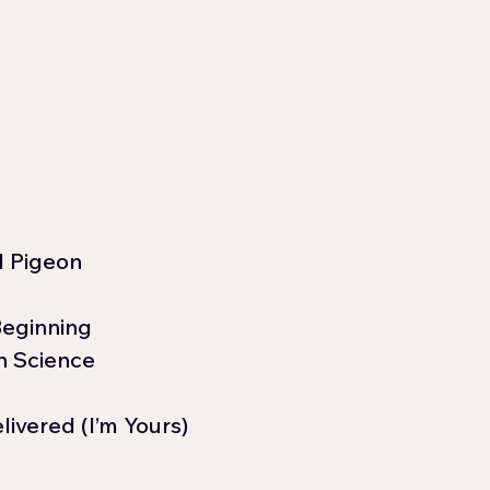
l Pigeon
Beginning
h Science
ivered (I’m Yours)