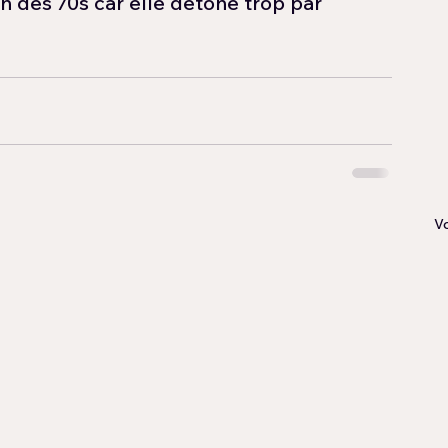
in des 70s car elle détone trop par 
Vo