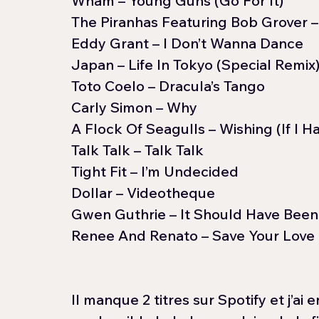
Wham – Young Guns (Go For It)
The Piranhas Featuring Bob Grover 
Eddy Grant – I Don’t Wanna Dance
Japan – Life In Tokyo (Special Remix
Toto Coelo – Dracula’s Tango
Carly Simon – Why
A Flock Of Seagulls – Wishing (If I 
Talk Talk – Talk Talk
Tight Fit – I’m Undecided
Dollar – Videotheque
Gwen Guthrie – It Should Have Been
Renee And Renato – Save Your Love
Il manque 2 titres sur Spotify et j’ai