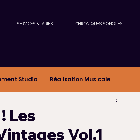
SERVICES & TARIFS
CHRONIQUES SONORES
ement Studio
Réalisation Musicale
ans les Médias
! Les
Vintages Vol.1