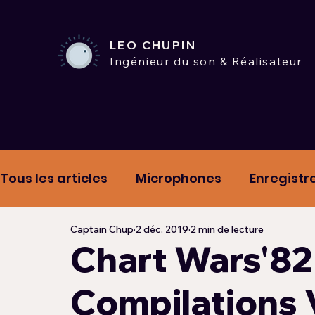
LEO CHUPIN
Ingénieur du son & Réalisateur
Tous les articles
Microphones
Enregistr
Captain Chup
2 déc. 2019
2 min de lecture
Mix & Tips
Hypnotic Road Playlists
D
Chart Wars'82 
Compilations 