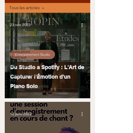
Tous les articles
Tous les articles
23 nov. 2023
Microphones
Enregistrement
Studio
Réalisation
Enregistrement Studio
Musicale
Mix & Tips
Du Studio a Spotify : L'Art de
Hypnotic Road
Capturer l'Émotion d'un
Playlists
Piano Solo
Dans les Médias
12 janv. 2023