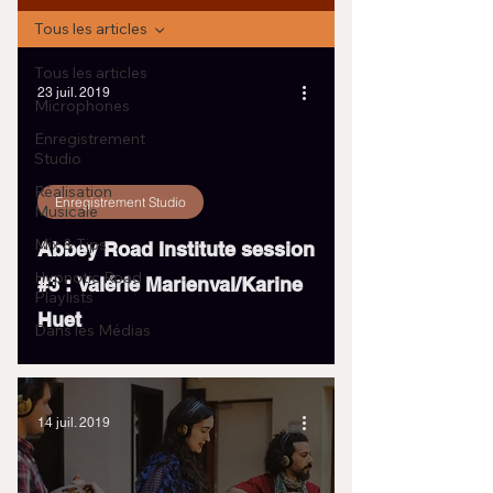
Tous les articles
Tous les articles
23 juil. 2019
Microphones
Enregistrement
Studio
Réalisation
Enregistrement Studio
Musicale
Mix & Tips
Abbey Road Institute session
Hypnotic Road
#3 : Valérie Marienval/Karine
Playlists
Huet
Dans les Médias
14 juil. 2019